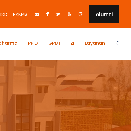
ikat
PKKMB
Alumni
idharma
PPID
GPMI
ZI
Layanan