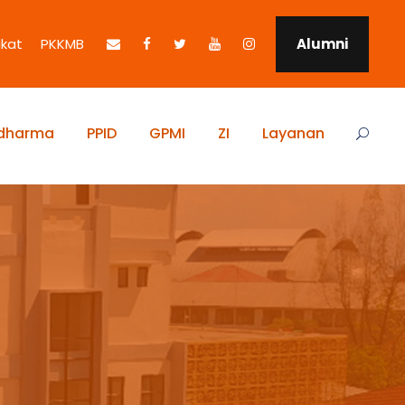
ikat
PKKMB
Alumni
idharma
PPID
GPMI
ZI
Layanan