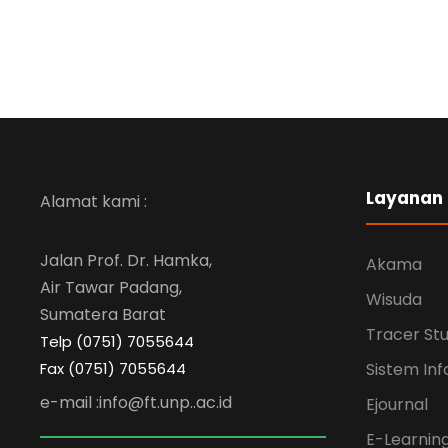
Layanan
Alamat kami :
Jalan Prof. Dr. Hamka,
Akama
Air Tawar Padang,
Wisuda
Sumatera Barat
Tracer St
Telp (0751) 7055644
Fax (0751) 7055644
Sistem Inf
e-mail :info@ft.unp..ac.id
Ejournal
E-Learnin