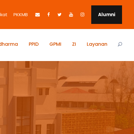
ikat
PKKMB
Alumni
idharma
PPID
GPMI
ZI
Layanan