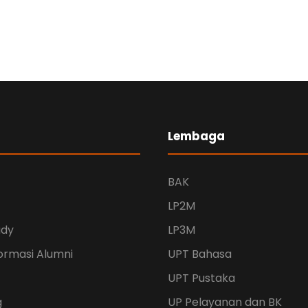
Lembaga
BAK
LP2M
udy
LP3M
ormasi Alumni
UPT Bahasa
UPT Pustaka
g
UP Pelayanan dan BK