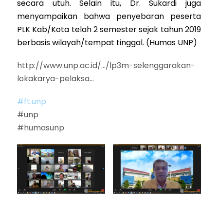
secara utuh. Selain itu, Dr. Sukardi juga
menyampaikan bahwa penyebaran peserta
PLK Kab/Kota telah 2 semester sejak tahun 2019
berbasis wilayah/tempat tinggal. (Humas UNP)
http://www.unp.ac.id/…/lp3m-selenggarakan-
lokakarya-pelaksa…
#ft.unp
#unp
#humasunp