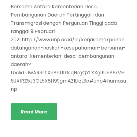
Bersama Antara Kementerian Desa,
Pembangunan Daerah Tertinggal , dan
Transmigrasi dengan Perguruan Tinggi pada
tanggal 9 Februari
2021.http://www.unp.ac.id/id/kerjasama/penan
datanganan-naskah-kesepahaman-bersama-
antara-kementerian-desa-pembangunan-
daerah?
fbclid=IwAR3rTX686UL0sqNrgQYLXXg9U58ExVH
6JX1RZ5J3OL5X8H99gmAZltIqL3o#unp#humasu
np
Read More