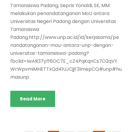
Tamansiswa Padang, Sepris Yonaldi, SE, MM
melakukan penandatanganan MoU antara
Universitas Negeri Padang dengan Universitas
Tamansiswa
Padang.http://www.unp.ac.id/id/kerjasama/pe
nandatanganan-mou-antara-unp-dengan-
universitas-tamansiswa-padang?
fbclid=IwAR37yff6OC7E_cZ4PqKqnCs7O2qVY
WrWpvmiMHETTxQd41UJCjjF3lmepCQ#unp#hu
masunp
Read More