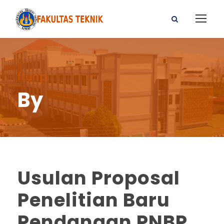
ftunp
By
Usulan Proposal
Penelitian Baru
Pendanaan PNBP