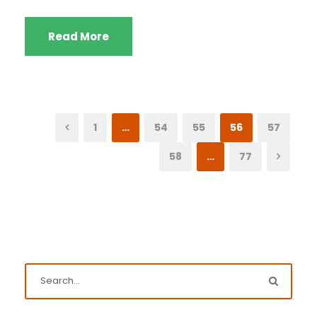
Read More
1
…
54
55
56
57
58
…
77