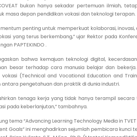
VEAT bukan hanya sekadar pertemuan ilmiah, teta
k masa depan pendidikan vokasi dan teknologi terapan.
momentum penting untuk memperkuat kolaborasi, inovas
okasi yang terus berkembang,” ujar Rektor pada Konfer
engan PAPTEKINDO .
negaskan bahwa kemajuan teknologi digital, kecerdasan
n besar terhadap cara manusia belajar dan bekerja. 
 vokasi (Technical and Vocational Education and Trai
antara pengetahuan dan praktik di dunia industri.
rkan tenaga kerja yang tidak hanya terampil secara tek
tasi pada keberlanjutan,” tambahnya.
ng tema “Advancing Learning Technology Media in TVET 
ent Goals” ini menghadirkan sejumlah pembicara kunci 