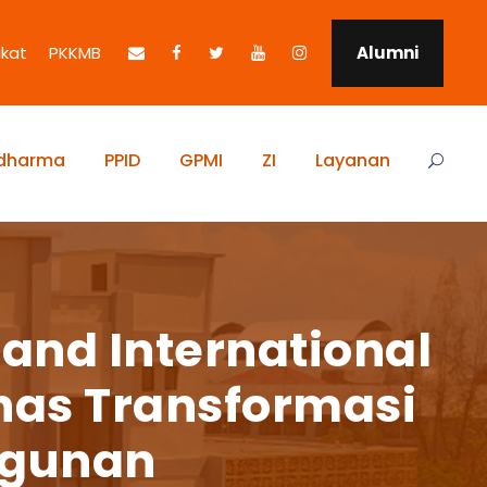
ikat
PKKMB
Alumni
idharma
PPID
GPMI
ZI
Layanan
and International
has Transformasi
ngunan