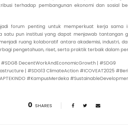
ibusi terhadap pembangunan ekonomi dan sosial berk
adi forum penting untuk memperkuat kerja sama in
satu pun institusi yang dapat menjawab tantangan glo
i menjadi ruang kolaboratif antara akademisi, industri, 
rbagi pengetahuan, riset, serta praktik terbaik dalam 
 | #SDG8 DecentWorkAndEconomicGrowth | #SDG9
frastructure | #SDG13 ClimateAction #ICOVEAT2025 #B
#PAPTEKINDO #KampusMerdeka #SustainableDevelopme
0
SHARES