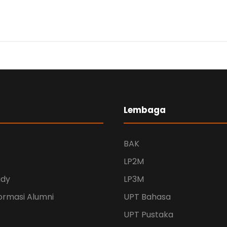
Lembaga
BAK
LP2M
udy
LP3M
ormasi Alumni
UPT Bahasa
UPT Pustaka