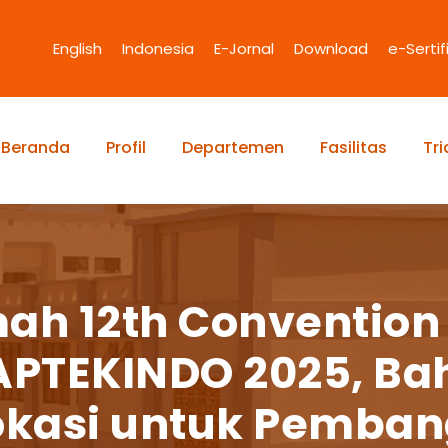
English
Indonesia
E-Jornal
Download
e-Sertif
Beranda
Profil
Departemen
Fasilitas
Tr
h 12th Convention 
APTEKINDO 2025, Ba
okasi untuk Pemba