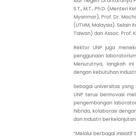
luar negeri. Di antaranya Pr
S.T., M.T., Ph.D. (Menteri 
Myanmar), Prof. Dr. Mocha
(UTHM, Malaysia). Selain 
Taiwan) dan Assoc. Prof. K
Rektor UNP juga menekan
penggunaan laboratorium v
Menurutnya, langkah in
dengan kebutuhan industr
Sebagai universitas yang
UNP terus berinovasi mel
pengembangan laboratori
hibrida, kolaborasi denga
dan industri berkelanjutan
“Melalui berbagai inisiat