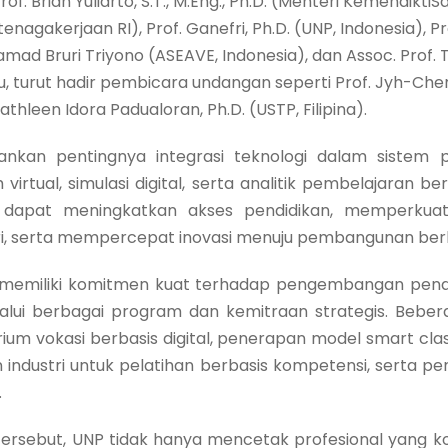
of. Brian Yuliarto, S.T., M.Eng., Ph.D. (Menteri KemendiktiSain
Ketenagakerjaan RI), Prof. Ganefri, Ph.D. (UNP, Indonesia), P
mad Bruri Triyono (ASEAVE, Indonesia), dan Assoc. Prof. T
itu, turut hadir pembicara undangan seperti Prof. Jyh-Ch
athleen Idora Padualoran, Ph.D. (USTP, Filipina).
kan pentingnya integrasi teknologi dalam sistem pe
irtual, simulasi digital, serta analitik pembelajaran b
i dapat meningkatkan akses pendidikan, memperkuat
i, serta mempercepat inovasi menuju pembangunan berk
 memiliki komitmen kuat terhadap pengembangan pendid
alui berbagai program dan kemitraan strategis. Beber
um vokasi berbasis digital, penerapan model smart cl
n industri untuk pelatihan berbasis kompetensi, serta pen
.
if tersebut, UNP tidak hanya mencetak profesional yang 