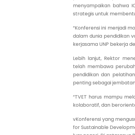
menyampaikan bahwa ICO
strategis untuk membentu
“Konferensi ini menjadi 
dalam dunia pendidikan v
kerjasama UNP bekerja d
Lebih lanjut, Rektor me
telah membawa perubaha
pendidikan dan pelatihan
penting sebagai jembatan 
“TVET harus mampu melahi
kolaboratif, dan berorien
vKonferensi yang mengusu
for Sustainable Developm