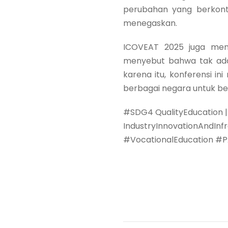
perubahan yang berkontr
menegaskan.
ICOVEAT 2025 juga menj
menyebut bahwa tak ada 
karena itu, konferensi in
berbagai negara untuk be
#SDG4 QualityEducation
IndustryInnovationAndIn
#VocationalEducation 