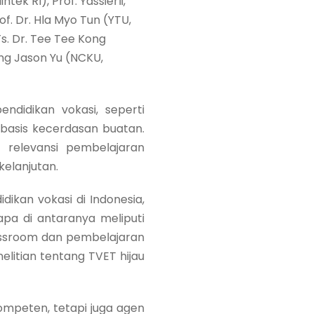
tek RI), Prof. Yassierli,
rof. Dr. Hla Myo Tun (YTU,
s. Dr. Tee Tee Kong
eng Jason Yu (NCKU,
ndidikan vokasi, seperti
erbasis kecerdasan buatan.
 relevansi pembelajaran
elanjutan.
ikan vokasi di Indonesia,
apa di antaranya meliputi
assroom dan pembelajaran
elitian tentang TVET hijau
kompeten, tetapi juga agen