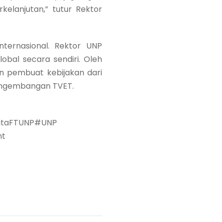
elanjutan,” tutur Rektor
ternasional. Rektor UNP
bal secara sendiri. Oleh
dan pembuat kebijakan dari
pengembangan TVET.
eritaFTUNP#UNP
nt