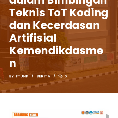
dalam Bimbingan
Teknis ToT Koding
dan Kecerdasan
Artifisial
Kemendikdasme
n
BY
FTUNP
BERITA
0