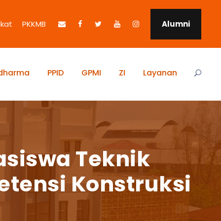
ikat
PKKMB
Alumni
idharma
PPID
GPMI
ZI
Layanan
asiswa Teknik
petensi Konstruksi