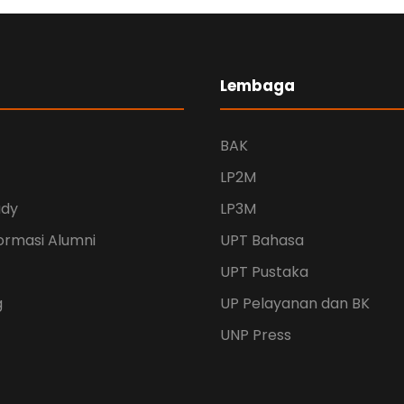
Lembaga
BAK
LP2M
udy
LP3M
ormasi Alumni
UPT Bahasa
UPT Pustaka
g
UP Pelayanan dan BK
UNP Press