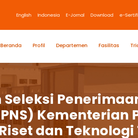
English
Indonesia
E-Jornal
Download
e-Sertif
Beranda
Profil
Departemen
Fasilitas
Tr
eleksi Penerimaan
(CPNS) Kementerian 
iset dan Teknologi