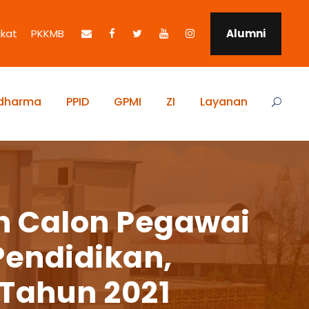
ikat
PKKMB
Alumni
idharma
PPID
GPMI
ZI
Layanan
 Calon Pegawai
Pendidikan,
 Tahun 2021