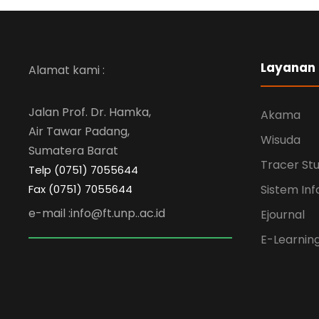
Layanan
Alamat kami :
Jalan Prof. Dr. Hamka,
Akama
Air Tawar Padang,
Wisuda
Sumatera Barat
Tracer St
Telp (0751) 7055644
Fax (0751) 7055644
Sistem Inf
e-mail :info@ft.unp..ac.id
Ejournal
E-Learnin