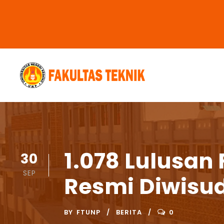
1.078 Lulusan 
30
SEP
Resmi Diwisu
BY
FTUNP
BERITA
0