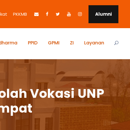
ikat
PKKMB
Alumni
idharma
PPID
GPMI
ZI
Layanan
kolah Vokasi UNP
empat