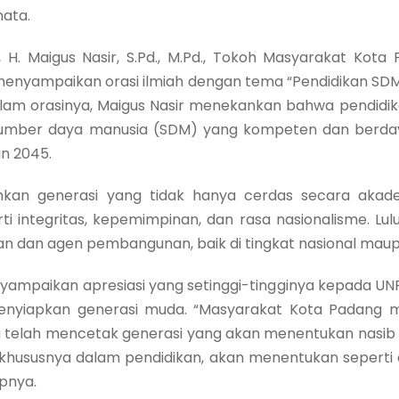
nata.
 Maigus Nasir, S.Pd., M.Pd., Tokoh Masyarakat Kota 
enyampaikan orasi ilmiah dengan tema “Pendidikan SDM
lam orasinya, Maigus Nasir menekankan bahwa pendidik
mber daya manusia (SDM) yang kompeten dan berdaya s
n 2045.
 generasi yang tidak hanya cerdas secara akademi
ti integritas, kepemimpinan, dan rasa nasionalisme. Lu
n dan agen pembangunan, baik di tingkat nasional maupun
mpaikan apresiasi yang setinggi-tingginya kepada UNP
menyiapkan generasi muda. “Masyarakat Kota Padang
 telah mencetak generasi yang akan menentukan nasib
i, khususnya dalam pendidikan, akan menentukan seperti 
pnya.