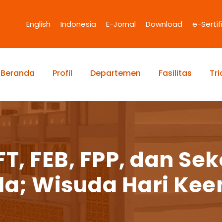
English
Indonesia
E-Jornal
Download
e-Sertif
Beranda
Profil
Departemen
Fasilitas
Tr
FT, FEB, FPP, dan Se
da; Wisuda Hari Ke