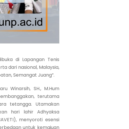
buka di Lapangan Tenis
rta dari nasional, Malaysia,
batan, Semangat Juang”.
ru Winarsih, SH., M.Hum
 membanggakan, terutama
gara tetangga. Utamakan
kan hari lahir Adhyaksa
BAVETI), menyoroti esensi
 perbedaan untuk kemajuan