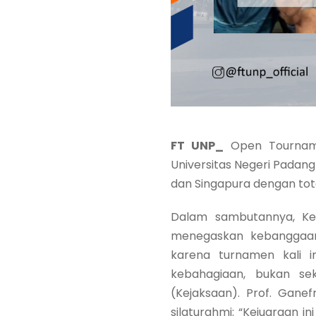
FT UNP_
Open Tourname
Universitas Negeri Padang (
dan Singapura dengan tot
Dalam sambutannya, Kep
menegaskan kebanggaann
karena turnamen kali i
kebahagiaan, bukan sek
(Kejaksaan). Prof. Ganef
silaturahmi: “Kejuaraan 