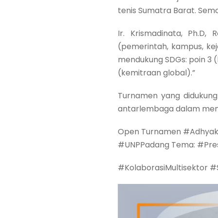
tenis Sumatra Barat. Semo
Ir. Krismadinata, Ph.D,
(pemerintah, kampus, ke
mendukung SDGs: poin 3 (k
(kemitraan global).”
Turnamen yang didukung B
antarlembaga dalam mema
Open Turnamen #AdhyaksaCu
#UNPPadang Tema: #Pre
#KolaborasiMultisektor