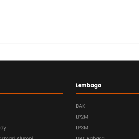
Lembaga
BAK
LP2M
udy
LP3M
ormasi Alumni
UPT Bahasa