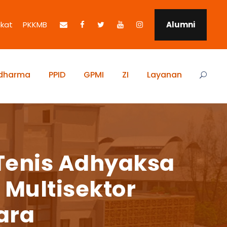
ikat
PKKMB
Alumni
idharma
PPID
GPMI
ZI
Layanan
Tenis Adhyaksa
 Multisektor
ara