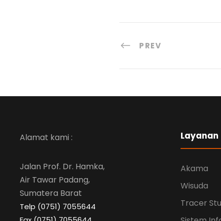
PREV
Layanan
Alamat kami :
Jalan Prof. Dr. Hamka,
Akama
Air Tawar Padang,
Wisuda
Sumatera Barat
Tracer St
Telp (0751) 7055644
Fax (0751) 7055644
Sistem Inf