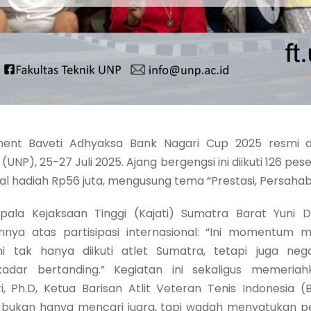
nt Baveti Adhyaksa Bank Nagari Cup 2025 resmi di
UNP), 25-27 Juli 2025. Ajang bergengsi ini diikuti 126 pese
al hadiah Rp56 juta, mengusung tema “Prestasi, Persaha
ala Kejaksaan Tinggi (Kajati) Sumatra Barat Yuni Da
ya atas partisipasi internasional: “Ini momentum
ni tak hanya diikuti atlet Sumatra, tetapi juga ne
adar bertanding.” Kegiatan ini sekaligus memeriah
ri, Ph.D, Ketua Barisan Atlit Veteran Tenis Indonesia (
ini bukan hanya mencari juara, tapi wadah menyatukan