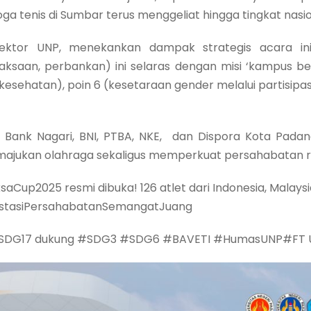
ga tenis di Sumbar terus menggeliat hingga tingkat nasio
 Rektor UNP, menekankan dampak strategis acara ini:
jaksaan, perbankan) ini selaras dengan misi ‘kampus 
esehatan), poin 6 (kesetaraan gender melalui partisipasi 
ank Nagari, BNI, PTBA, NKE, dan Dispora Kota Padang 
jukan olahraga sekaligus memperkuat persahabatan r
p2025 resmi dibuka! 126 atlet dari Indonesia, Malaysia
stasiPersahabatanSemangatJuang
 #SDG17 dukung #SDG3 #SDG6 #BAVETI #HumasUNP#FT 