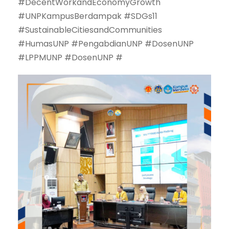
#DecentWorkandEconomyGrowth
#UNPKampusBerdampak #SDGs11
#SustainableCitiesandCommunities
#HumasUNP #PengabdianUNP #DosenUNP
#LPPMUNP #DosenUNP #