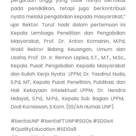
perguruan tinggi yang tidak hanya berfokus
pada pendidikan, tetapi juga berkontribusi
nyata melalui pengabdian kepada masyarakat,”
ujar Rektor. Turut hadir dalam pertemuan ini
Kepala Lembaga Penelitian dan Pengabdian
Masyarakat, Prof. Dr. Anton Komainin, M.Pd,
Wakil Rektor Bidang Keuangan, Umum dan
Usaha, Prof. Dr. Ir. Remon Lapisa, S.T., M.T., M.Sc.,
Kepala Pusat Pengabdian Kepada Masyarakat
dan Kuliah Kerja Nyata LPPM, Dr. Yasdinul Huda,
S.Pd, MT, Kepala Pusat Penelitian, Publikasi, dan
Hak Kekayaan Intelektual LPPM, Dr. Hendra
Hidayat, S.Pd., M.Pd., Kepala Sub Bagian LPPM,
Dodi Kurniawan, S.Kom. (SS/AN Humas UNP)
#beritaUNP #beritaFTUNP#SGDs #SDGs4
#QualityEducation #SDGs8