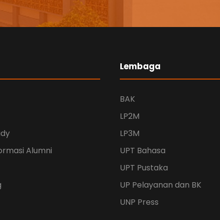
Lembaga
BAK
LP2M
udy
LP3M
ormasi Alumni
UPT Bahasa
UPT Pustaka
g
UP Pelayanan dan BK
UNP Press