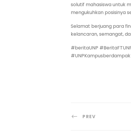
solutif mahasiswa untuk 
mengukuhkan posisinya se
Selamat berjuang para fina
kelancaran, semangat, d
#beritaUNP #BeritaFTUNP
#UNPKampusberdampak #
PREV