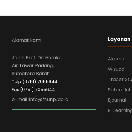
Layanan
Alamat kami :
Jalan Prof. Dr. Hamka,
Akama
Air Tawar Padang,
Wisuda
Sumatera Barat
Tracer St
Telp (0751) 7055644
Fax (0751) 7055644
Sistem Inf
e-mail :info@ft.unp..ac.id
Ejournal
E-Learnin