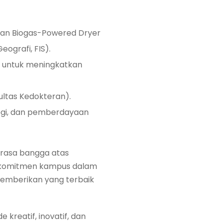
kan Biogas-Powered Dryer
ografi, FIS).
on untuk meningkatkan
ultas Kedokteran).
ogi, dan pemberdayaan
 rasa bangga atas
ta komitmen kampus dalam
memberikan yang terbaik
kreatif, inovatif, dan