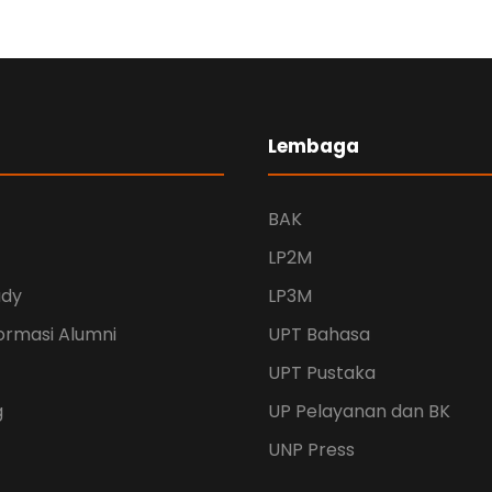
Lembaga
BAK
LP2M
udy
LP3M
ormasi Alumni
UPT Bahasa
UPT Pustaka
g
UP Pelayanan dan BK
UNP Press