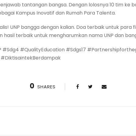
menjawab tantangan bangsa. Dengan lolosnya 10 tim ke ba
bagai Kampus Inovatif dan Rumah Para Talenta.
lis! UNP bangga dengan kalian. Doa terbaik untuk para fi
an hasil terbaik untuk mengharumkan nama UNP dan bang
 #Sdg4 #QualityEducation #Sdgs17 #Partnershipforthe
DiktisaintekBerdampak
0
SHARES