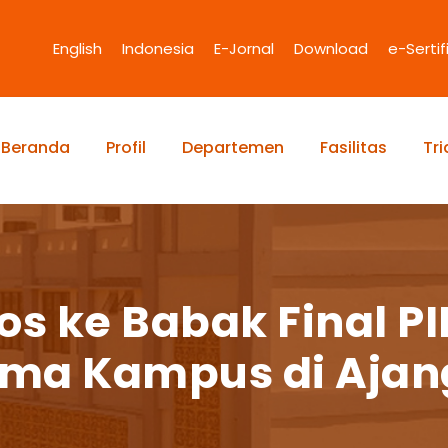
English
Indonesia
E-Jornal
Download
e-Sertif
Beranda
Profil
Departemen
Fasilitas
Tr
los ke Babak Final P
a Kampus di Ajang