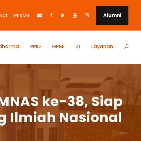
ikat
PKKMB
Alumni
idharma
PPID
GPMI
ZI
Layanan
IMNAS ke-38, Siap
 Ilmiah Nasional