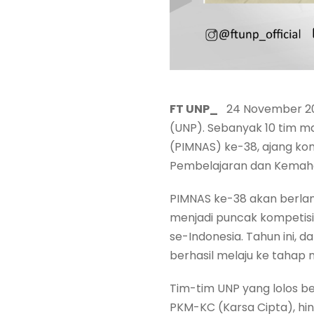
FT UNP_
24 November 202
(UNP). Sebanyak 10 tim ma
(PIMNAS) ke-38, ajang komp
Pembelajaran dan Kemahas
PIMNAS ke-38 akan berlan
menjadi puncak kompetisi 
se-Indonesia. Tahun ini, d
berhasil melaju ke tahap n
Tim-tim UNP yang lolos b
PKM-KC (Karsa Cipta), hi