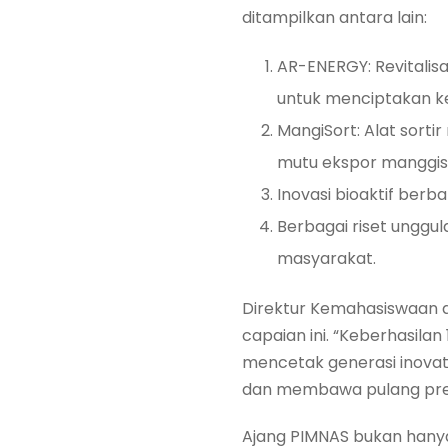
ditampilkan antara lain:
AR-ENERGY: Revitali
untuk menciptakan kem
MangiSort: Alat sort
mutu ekspor manggis 
Inovasi bioaktif berb
Berbagai riset ungg
masyarakat.
Direktur Kemahasiswaan d
capaian ini. “Keberhasil
mencetak generasi inovat
dan membawa pulang prest
Ajang PIMNAS bukan hanya 