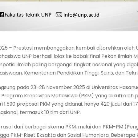
5 – Prestasi membanggakan kembali ditorehkan oleh Un
hasiswa UNP berhasil lolos ke babak final Pekan Ilmiah 
etisi ilmiah paling bergengsi tingkat nasional yang digel
iswaan, Kementerian Pendidikan Tinggi, Sains, dan Tekno
gsung pada 23–28 November 2025 di Universitas Hasanud
Program Kreativitas Mahasiswa (PKM) yang diikuti oleh p
ari 1.590 proposal PKM yang didanai, hanya 420 judul dari 
asional, termasuk 10 tim dari UNP.
erasal dari berbagai skema PKM, mulai dari PKM-PM (Pen
ngga PKM-Riset Eksakta dan Sosial Humaniora. Beberapa k