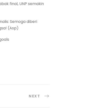
bak final, UNP semakin
nalis: Semoga diberi
sa! (Asp)
goals
NEXT