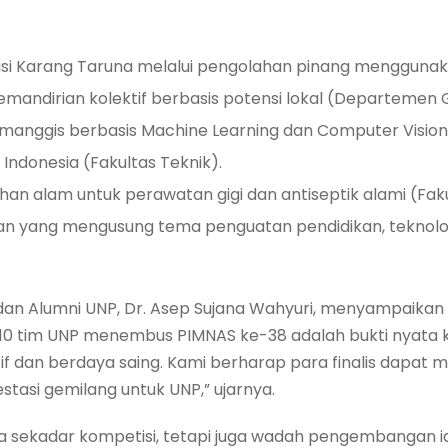
sasi Karang Taruna melalui pengolahan pinang mengguna
andirian kolektif berbasis potensi lokal (Departemen Ge
ir manggis berbasis Machine Learning dan Computer Visi
Indonesia (Fakultas Teknik).
ahan alam untuk perawatan gigi dan antiseptik alami (Fak
ulan yang mengusung tema penguatan pendidikan, teknol
an Alumni UNP, Dr. Asep Sujana Wahyuri, menyampaikan
an 10 tim UNP menembus PIMNAS ke-38 adalah bukti nya
if dan berdaya saing. Kami berharap para finalis dapat 
asi gemilang untuk UNP,” ujarnya.
sekadar kompetisi, tetapi juga wadah pengembangan ide 